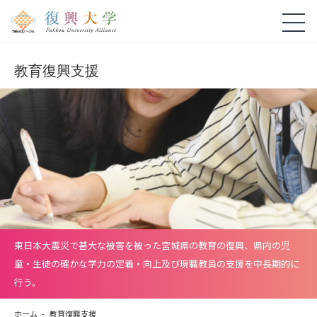
教育復興支援
東日本大震災で甚大な被害を被った宮城県の教育の復興、県内の児
童・生徒の確かな学力の定着・向上及び現職教員の支援を中長期的に
行う。
ホーム
教育復興支援