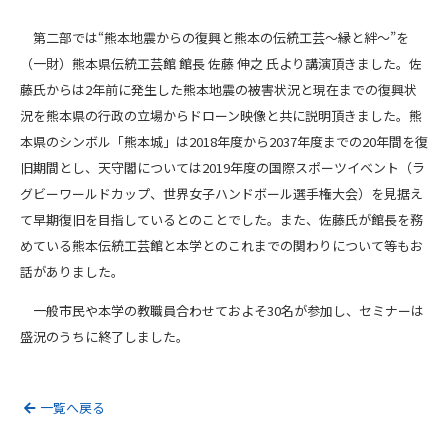
第二部では“熊本地震からの復興と熊本の伝統工芸～縁と絆～”を
（一財）熊本県伝統工芸館 館長 佐藤 伸之 氏より講演頂きました。佐
藤氏からは2年前に発生した熊本地震の被害状況と現在までの復興状
況を熊本県の行政の立場からドローン映像と共に説明頂きました。熊
本県のシンボル「熊本城」は2018年度から2037年度までの20年間を復
旧期間とし、天守閣については2019年度の国際スポーツイベント（ラ
グビーワールドカップ、世界女子ハンドボール選手権大会）を見据え
て早期復旧を目指しているとのことでした。また、佐藤氏が館長を務
めている熊本伝統工芸館と本学とのこれまでの関わりについて等もお
話がありました。
一般市民や本学の教職員合わせておよそ30名が参加し、セミナーは
盛況のうちに終了しました。
一覧へ戻る