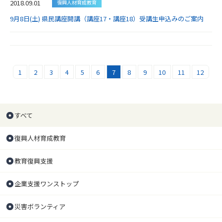
2018.09.01
復興人材育成教育
9月8日(土) 県民講座開講（講座17・講座18）受講生申込みのご案内
1
2
3
4
5
6
7
8
9
10
11
12
すべて
復興人材育成教育
教育復興支援
企業支援ワンストップ
災害ボランティア